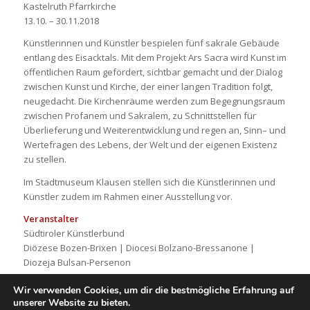
Kastelruth Pfarrkirche
13.10. – 30.11.2018
Künstlerinnen und Künstler bespielen fünf sakrale Gebäude
entlang des Eisacktals. Mit dem Projekt Ars Sacra wird Kunst im
öffentlichen Raum gefördert, sichtbar gemacht und der Dialog
zwischen Kunst und Kirche, der einer langen Tradition folgt,
neugedacht. Die Kirchenräume werden zum Begegnungsraum
zwischen Profanem und Sakralem, zu Schnittstellen für
Überlieferung und Weiterentwicklung und regen an, Sinn– und
Wertefragen des Lebens, der Welt und der eigenen Existenz
zu stellen.
Im Stadtmuseum Klausen stellen sich die Künstlerinnen und
Künstler zudem im Rahmen einer Ausstellung vor.
Veranstalter
Südtiroler Künstlerbund
Diözese Bozen-Brixen | Diocesi Bolzano-Bressanone |
Diozeja Bulsan-Persenon
Stadtmuseum Klausen | Museo Civico di Chiusa
Wir verwenden Cookies, um dir die bestmögliche Erfahrung auf
unserer Website zu bieten.