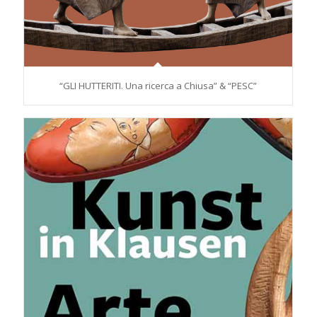
“GLI HUTTERITI. Una ricerca a Chiusa” & “PESC”